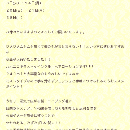
８日(火）・１４日(月）
２０日(日）・２１日(月）
２８日(月）
お休みとなりますのでよろしくお願いいたします。
ジメジメムシムシ暑くて髪の毛がまとまらない！！という方にぜひおすすめ
な
商品が入荷いたしました！！
ハホニコキラメトゥインクル ヘアローションです!!!!!
２４０ｍｌと大容量なのもうれしいですよね☆
ミストタイプなので手を汚さずシュッシュと手軽につけられるのもおススメ
ポイント！！
うねり・湿気で広がる髪・エイジング毛に
話題のトステア、NFG成分でうねりを抑制し乱反射を防ぎ
欠損ダメージ部分に補うことで
ツヤのある、みずみずしい髪に！！