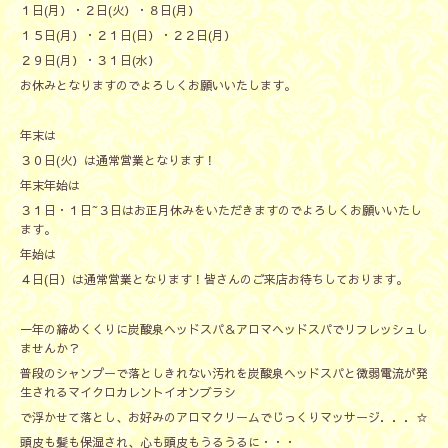
１日(月）・２日(火）・８日(月）
１５日(月）・２１日(日）・２２日(月）
２９日(月）・３１日(水）
お休みとなりますのでよろしくお願いいたします。
年末は
３０日(火）は通常営業となります！
年末年始は
３１日・１日~３日はお正月休みをいただきますのでよろしくお願いいたし
ます。
年始は
４日(日）は通常営業となります！皆さんのご来店お待ちしております。
一年の締めくくりに炭酸泉ヘッドスパ＆アロマヘッドスパでリフレッシュし
ませんか？
普段のシャンプーで落としきれない汚れを炭酸泉ヘッドスパと微弱電流が発
生されるマイクロカレントイオンブラシ
で浮かせて落とし、お好みのアロマクリームでじっくりマッサージ．．．☆
頭皮も髪も保湿され、心も頭皮もうるうるに・・・