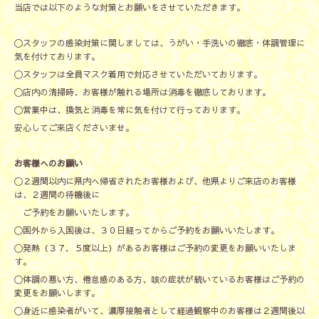
当店では以下のような対策とお願いをさせていただきます。
〇スタッフの感染対策に関しましては、うがい・手洗いの徹底・体調管理に
気を付けております。
〇スタッフは全員マスク着用で対応させていただいております。
〇店内の清掃時、お客様が触れる場所は消毒を徹底しております。
〇営業中は、換気と消毒を常に気を付けて行っております。
安心してご来店くださいませ。
お客様へのお願い
〇２週間以内に県内へ帰省されたお客様および、他県よりご来店のお客様
は、２週間の待機後に
ご予約をお願いいたします。
〇国外から入国後は、３０日経ってからご予約をお願いいたします。
〇発熱（３７．５度以上）があるお客様はご予約の変更をお願いいたしま
す。
〇体調の悪い方、倦怠感のある方、咳の症状が続いているお客様はご予約の
変更をお願いします。
〇身近に感染者がいて、濃厚接触者として経過観察中のお客様は２週間後以